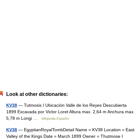
Look at other dictionaries:
KV38
— Tutmosis I Ubicación Valle de los Reyes Descubierta
1899 Excavada por Victor Loret Altura max. 2,64 m Anchura max.
5,78 m Longi …
Wikipedia Español
KV38
— EgyptianRoyalTombDetail Name = KV38 Location = East
Valley of the Kings Date = March 1899 Owner = Thutmose I