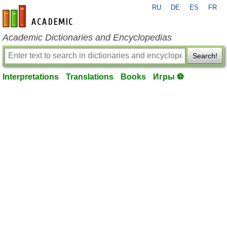
RU
DE
ES
FR
en-academic.com
Academic Dictionaries and Encyclopedias
Search!
Interpretations
Translations
Books
Игры ⚽