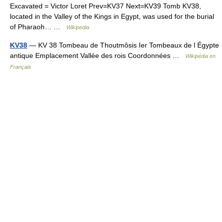
Excavated = Victor Loret Prev=KV37 Next=KV39 Tomb KV38,
located in the Valley of the Kings in Egypt, was used for the burial
of Pharaoh… …
Wikipedia
KV38
— KV 38 Tombeau de Thoutmôsis Ier Tombeaux de l Égypte
antique Emplacement Vallée des rois Coordonnées …
Wikipédia en
Français