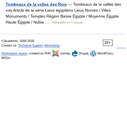
Tombeaux de la vallee des Rois
— Tombeaux de la vallée des
rois Article de la série Lieux égyptiens Lieux Nomes / Villes
Monuments / Temples Région Basse Égypte / Moyenne Égypte
Haute Égypte / Nubie …
Wikipédia en Français
© Academic, 2000-2026
18+
Contact us:
Technical Support
,
Advertising
Dictionaries export
, created on PHP,
Joomla,
Drupal,
WordPress,
MODx.