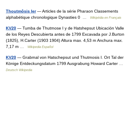
Thoutmôsis Ier
— Articles de la série Pharaon Classements
alphabétique chronologique Dynasties 0 …
Wikipédia en Français
KV20
— Tumba de Thutmose I y de Hatshepsut Ubicación Valle
de los Reyes Descubierta antes de 1799 Excavada por J.Burton
(1825), H.Carter (1903 1904) Altura max. 4,53 m Anchura max.
7,17 m …
Wikipedia Español
KV20
— Grabmal von Hatschepsut und Thutmosis I. Ort Tal der
Könige Entdeckungsdatum 1799 Ausgrabung Howard Carter …
Deutsch Wikipedia