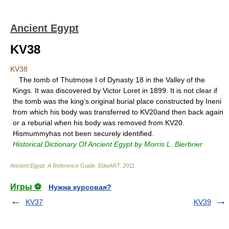
Ancient Egypt
KV38
KV38
The tomb of Thutmose I of Dynasty 18 in the Valley of the
Kings. It was discovered by Victor Loret in 1899. It is not clear if
the tomb was the king’s original burial place constructed by Ineni
from which his body was transferred to KV20and then back again
or a reburial when his body was removed from KV20.
Hismummyhas not been securely identified.
Historical Dictionary Of Ancient Egypt by Morris L. Bierbrier
Ancient Egypt. A Reference Guide
.
EdwART
.
2011
.
Игры ⚽
Нужна курсовая?
KV37
KV39